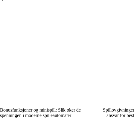
Bonusfunksjoner og minispill: Slik øker de
Spillovgivningens
spenningen i moderne spilleautomater
– ansvar for bes