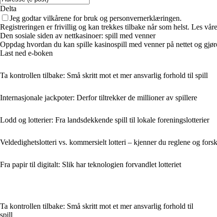
Delta
Jeg godtar vilkårene for bruk og personvernerklæringen.
Registreringen er frivillig og kan trekkes tilbake når som helst. Les våre
Den sosiale siden av nettkasinoer: spill med venner
Oppdag hvordan du kan spille kasinospill med venner på nettet og gjøre de
Last ned e-boken
Ta kontrollen tilbake: Små skritt mot et mer ansvarlig forhold til spill
Internasjonale jackpoter: Derfor tiltrekker de millioner av spillere
Lodd og lotterier: Fra landsdekkende spill til lokale foreningslotterier
Veldedighetslotteri vs. kommersielt lotteri – kjenner du reglene og forsk
Fra papir til digitalt: Slik har teknologien forvandlet lotteriet
Ta kontrollen tilbake: Små skritt mot et mer ansvarlig forhold til
spill