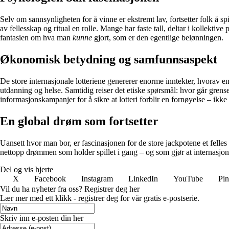
Selv om sannsynligheten for å vinne er ekstremt lav, fortsetter folk å sp
av fellesskap og ritual en rolle. Mange har faste tall, deltar i kollekti
fantasien om hva man
kunne
gjort, som er den egentlige belønningen.
Økonomisk betydning og samfunnsaspekt
De store internasjonale lotteriene genererer enorme inntekter, hvorav en d
utdanning og helse. Samtidig reiser det etiske spørsmål: hvor går gre
informasjonskampanjer for å sikre at lotteri forblir en fornøyelse – ikke
En global drøm som fortsetter
Uansett hvor man bor, er fascinasjonen for de store jackpotene et felles
nettopp drømmen som holder spillet i gang – og som gjør at internasjonale
Del og vis hjerte
X
Facebook
Instagram
LinkedIn
YouTube
Pin
Vil du ha nyheter fra oss? Registrer deg her
Lær mer med ett klikk - registrer deg for vår gratis e-postserie.
Skriv inn e-posten din her