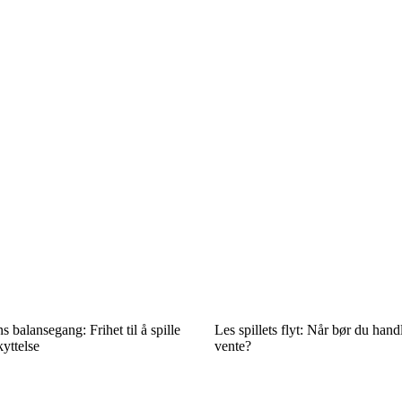
 balansegang: Frihet til å spille
Les spillets flyt: Når bør du hand
kyttelse
vente?