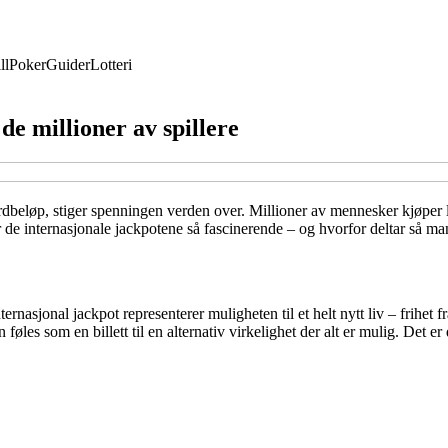
ll
Poker
Guider
Lotteri
de millioner av spillere
iardbeløp, stiger spenningen verden over. Millioner av mennesker kjøper 
 de internasjonale jackpotene så fascinerende – og hvorfor deltar så ma
sjonal jackpot representerer muligheten til et helt nytt liv – frihet fra
føles som en billett til en alternativ virkelighet der alt er mulig. Det e