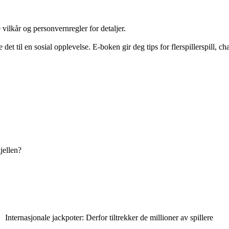
 vilkår og personvernregler for detaljer.
t til en sosial opplevelse. E-boken gir deg tips for flerspillerspill, ch
jellen?
Internasjonale jackpoter: Derfor tiltrekker de millioner av spillere