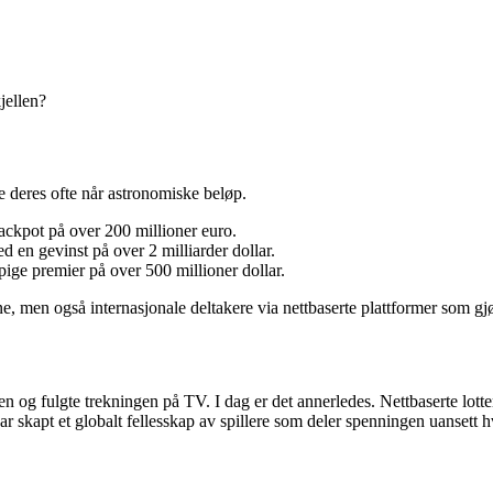
jellen?
ne deres ofte når astronomiske beløp.
jackpot på over 200 millioner euro.
d en gevinst på over 2 milliarder dollar.
ige premier på over 500 millioner dollar.
ene, men også internasjonale deltakere via nettbaserte plattformer som gj
 og fulgte trekningen på TV. I dag er det annerledes. Nettbaserte lotterit
r skapt et globalt fellesskap av spillere som deler spenningen uansett 