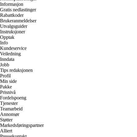
Informasjon
Gratis nedlastinger
Rabattkoder
Brukeranmeldelser
Utvalgsguider
Instruksjoner
Opptak
Info
Kundeservice
Veiledning
Inndata
Jobb
Tips redaksjonen
Profil
Min side
Pakke
Prisnivå
Fordelspoeng
Tjenester
Teamarbeid
Annonsør
Støtter
Markedsføringspartner
Alliert
Pressekontakt