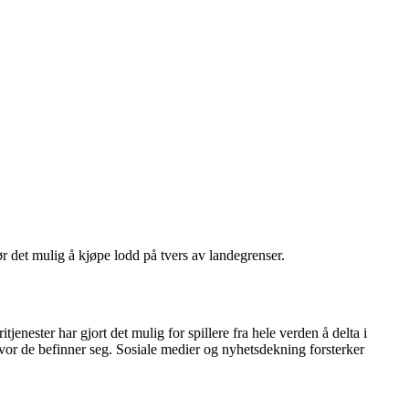
ør det mulig å kjøpe lodd på tvers av landegrenser.
jenester har gjort det mulig for spillere fra hele verden å delta i
hvor de befinner seg. Sosiale medier og nyhetsdekning forsterker