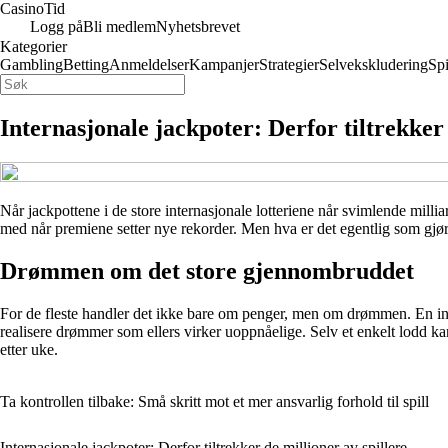
Casino
Tid
Logg på
Bli medlem
Nyhetsbrevet
Kategorier
Gambling
Betting
Anmeldelser
Kampanjer
Strategier
Selvekskludering
Spi
Internasjonale jackpoter: Derfor tiltrekker 
Når jackpottene i de store internasjonale lotteriene når svimlende mill
med når premiene setter nye rekorder. Men hva er det egentlig som gjør
Drømmen om det store gjennombruddet
For de fleste handler det ikke bare om penger, men om drømmen. En interna
realisere drømmer som ellers virker uoppnåelige. Selv et enkelt lodd kan 
etter uke.
Ta kontrollen tilbake: Små skritt mot et mer ansvarlig forhold til spill
Internasjonale jackpoter: Derfor tiltrekker de millioner av spillere