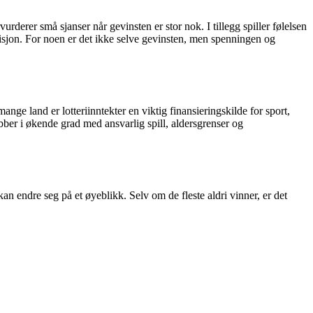
rvurderer små sjanser når gevinsten er stor nok. I tillegg spiller følelsen
radisjon. For noen er det ikke selve gevinsten, men spenningen og
mange land er lotteriinntekter en viktig finansieringskilde for sport,
ber i økende grad med ansvarlig spill, aldersgrenser og
an endre seg på et øyeblikk. Selv om de fleste aldri vinner, er det