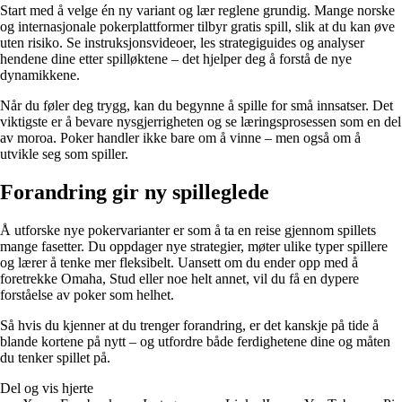
Start med å velge én ny variant og lær reglene grundig. Mange norske
og internasjonale pokerplattformer tilbyr gratis spill, slik at du kan øve
uten risiko. Se instruksjonsvideoer, les strategiguides og analyser
hendene dine etter spilløktene – det hjelper deg å forstå de nye
dynamikkene.
Når du føler deg trygg, kan du begynne å spille for små innsatser. Det
viktigste er å bevare nysgjerrigheten og se læringsprosessen som en del
av moroa. Poker handler ikke bare om å vinne – men også om å
utvikle seg som spiller.
Forandring gir ny spilleglede
Å utforske nye pokervarianter er som å ta en reise gjennom spillets
mange fasetter. Du oppdager nye strategier, møter ulike typer spillere
og lærer å tenke mer fleksibelt. Uansett om du ender opp med å
foretrekke Omaha, Stud eller noe helt annet, vil du få en dypere
forståelse av poker som helhet.
Så hvis du kjenner at du trenger forandring, er det kanskje på tide å
blande kortene på nytt – og utfordre både ferdighetene dine og måten
du tenker spillet på.
Del og vis hjerte